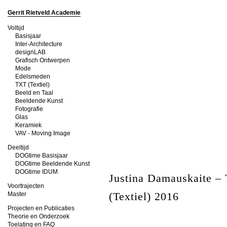
Gerrit Rietveld Academie
Voltijd
Basisjaar
Inter-Architecture
designLAB
Grafisch Ontwerpen
Mode
Edelsmeden
TXT (Textiel)
Beeld en Taal
Beeldende Kunst
Fotografie
Glas
Keramiek
VAV - Moving Image
Deeltijd
DOGtime Basisjaar
DOGtime Beeldende Kunst
DOGtime IDUM
Justina Damauskaite –
Voortrajecten
(Textiel) 2016
Master
Projecten en Publicaties
Theorie en Onderzoek
Toelating en FAQ