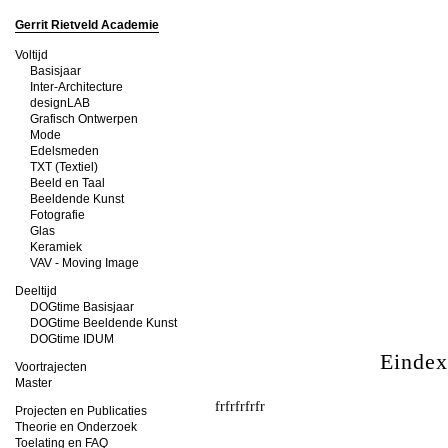
Gerrit Rietveld Academie
Voltijd
Basisjaar
Inter-Architecture
designLAB
Grafisch Ontwerpen
Mode
Edelsmeden
TXT (Textiel)
Beeld en Taal
Beeldende Kunst
Fotografie
Glas
Keramiek
VAV - Moving Image
Deeltijd
DOGtime Basisjaar
DOGtime Beeldende Kunst
DOGtime IDUM
Einde
Voortrajecten
Master
frfrfrfrfr
Projecten en Publicaties
Theorie en Onderzoek
Toelating en FAQ