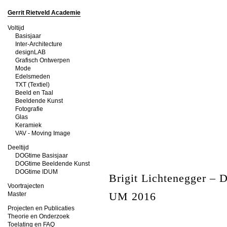
Gerrit Rietveld Academie
Voltijd
Basisjaar
Inter-Architecture
designLAB
Grafisch Ontwerpen
Mode
Edelsmeden
TXT (Textiel)
Beeld en Taal
Beeldende Kunst
Fotografie
Glas
Keramiek
VAV - Moving Image
Deeltijd
DOGtime Basisjaar
DOGtime Beeldende Kunst
DOGtime IDUM
Brigit Lichtenegger –
Voortrajecten
UM 2016
Master
Projecten en Publicaties
Theorie en Onderzoek
Toelating en FAQ