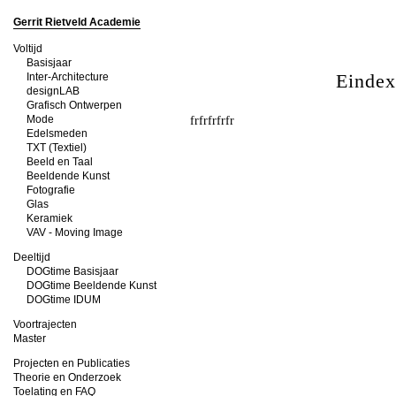
Gerrit Rietveld Academie
Voltijd
Basisjaar
Einde
Inter-Architecture
designLAB
Grafisch Ontwerpen
Mode
frfrfrfrfr
Edelsmeden
TXT (Textiel)
Beeld en Taal
Beeldende Kunst
Fotografie
Glas
Keramiek
VAV - Moving Image
Deeltijd
DOGtime Basisjaar
DOGtime Beeldende Kunst
DOGtime IDUM
Voortrajecten
Master
Projecten en Publicaties
Theorie en Onderzoek
Toelating en FAQ