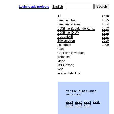
Login to add projects
English
All
2016
Beeld en Taal
2015
Beeldende Kunst
2014
DOGtime Beeldende Kunst
2013
DOGtime ID UM
2012
DesignLAB
2011
Edelsmeden
2010
Fotografie
2009
Glas
Grafisch Ontwerpen
Keramiek
Mode
TxT (Textiel)
VAV
inter architecture
Vorige eindexamen

websites:

2008
2007
2006
2005
2004
2003
2002