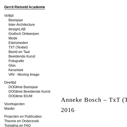
Gerrit Rietveld Academie
Voltijd
Basisjaar
Inter-Architecture
designLAB
Grafisch Ontwerpen
Mode
Edelsmeden
TXT (Textiel)
Beeld en Taal
Beeldende Kunst
Fotografie
Glas
Keramiek
VAV - Moving Image
Deeltijd
DOGtime Basisjaar
DOGtime Beeldende Kunst
DOGtime IDUM
Anneke Bosch – TxT (T
Voortrajecten
2016
Master
Projecten en Publicaties
Theorie en Onderzoek
Toelating en FAQ