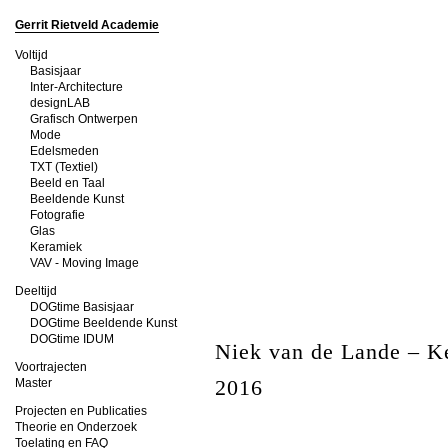
Gerrit Rietveld Academie
Voltijd
Basisjaar
Inter-Architecture
designLAB
Grafisch Ontwerpen
Mode
Edelsmeden
TXT (Textiel)
Beeld en Taal
Beeldende Kunst
Fotografie
Glas
Keramiek
VAV - Moving Image
Deeltijd
DOGtime Basisjaar
DOGtime Beeldende Kunst
DOGtime IDUM
Niek van de Lande – K
Voortrajecten
2016
Master
Projecten en Publicaties
Theorie en Onderzoek
Toelating en FAQ