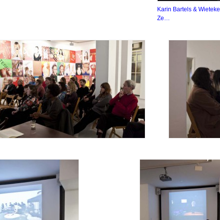
Karin Bartels & Wietek
Ze…