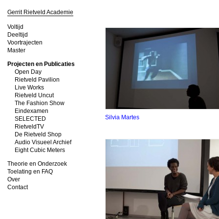
Gerrit Rietveld Academie
Voltijd
Deeltijd
Voortrajecten
Master
Projecten en Publicaties
Open Day
Rietveld Pavilion
Live Works
Rietveld Uncut
The Fashion Show
Eindexamen
Silvia Martes
SELECTED
RietveldTV
De Rietveld Shop
Audio Visueel Archief
Eight Cubic Meters
Theorie en Onderzoek
Toelating en FAQ
Over
Contact