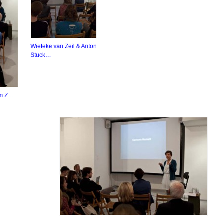
Wieteke van Zeil & Anton
Stuck…
an Z…