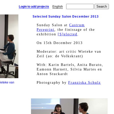
Login to add projects
English
Selected Sunday Salon December 2013
Sunday Salon at
Castrum
Peregrini
, the finissage of the
exhibition
[S]elected
.
On 15th December 2013
Moderator: art critic Wieteke van
Zeil (ao: de Volkskrant)
With: Karin Bartels, Anita Burato,
Eamonn Harnett, Silvia Martes en
Anton Stuckardt
Wieteke van
Photography by
Franziska Schulz