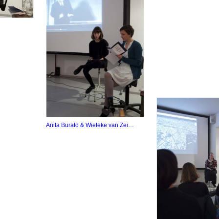
Anita Burato & Wieteke van Zei…