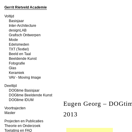
Gerrit Rietveld Academie
Voltijd
Basisjaar
Inter-Architecture
designLAB
Grafisch Ontwerpen
Mode
Edelsmeden
TXT (Textiel)
Beeld en Taal
Beeldende Kunst
Fotografie
Glas
Keramiek
VAV - Moving Image
Deeltijd
DOGtime Basisjaar
DOGtime Beeldende Kunst
DOGtime IDUM
Eugen Georg – DOGti
Voortrajecten
2013
Master
Projecten en Publicaties
Theorie en Onderzoek
Toelating en FAQ