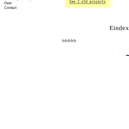
See 2 old projects
Over
Contact
Einde
frfrfrfrfr