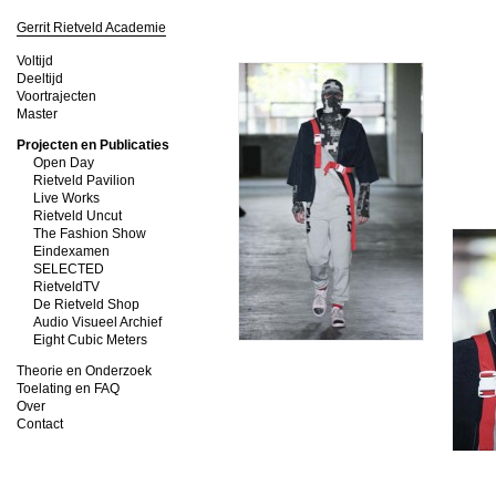
Gerrit Rietveld Academie
Voltijd
Deeltijd
Voortrajecten
Master
Projecten en Publicaties
Open Day
Rietveld Pavilion
Live Works
Rietveld Uncut
The Fashion Show
Eindexamen
SELECTED
RietveldTV
De Rietveld Shop
Audio Visueel Archief
Eight Cubic Meters
Theorie en Onderzoek
Toelating en FAQ
Over
Contact