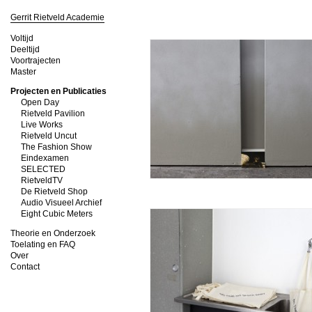
Gerrit Rietveld Academie
Voltijd
Deeltijd
Voortrajecten
Master
Projecten en Publicaties
Open Day
Rietveld Pavilion
Live Works
Rietveld Uncut
The Fashion Show
Eindexamen
SELECTED
RietveldTV
De Rietveld Shop
Audio Visueel Archief
Eight Cubic Meters
Theorie en Onderzoek
Toelating en FAQ
Over
Contact