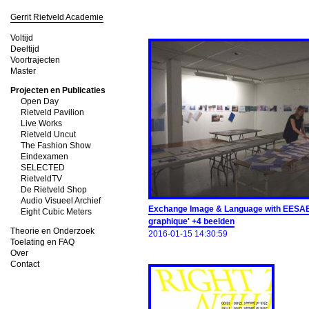
Gerrit Rietveld Academie
Voltijd
Deeltijd
Voortrajecten
Master
Projecten en Publicaties
Open Day
Rietveld Pavilion
Live Works
Rietveld Uncut
The Fashion Show
Eindexamen
SELECTED
RietveldTV
De Rietveld Shop
Audio Visueel Archief
Exchange Image & Language with EESAB
Eight Cubic Meters
graphique' +4 beelden
Theorie en Onderzoek
2016-01-15 14:30:59
Toelating en FAQ
Over
Contact