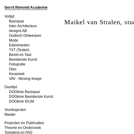
Gerrit Rietveld Academie
Voltijd
Maikel van Stralen, stu
Basisjaar
Inter-Architecture
designLAB
Grafisch Ontwerpen
Mode
Edelsmeden
TXT (Textiel)
Beeld en Taal
Beeldende Kunst
Fotografie
Glas
Keramiek
VAV - Moving Image
Deeltijd
DOGtime Basisjaar
DOGtime Beeldende Kunst
DOGtime IDUM
Voortrajecten
Master
Projecten en Publicaties
Theorie en Onderzoek
Toelating en FAQ